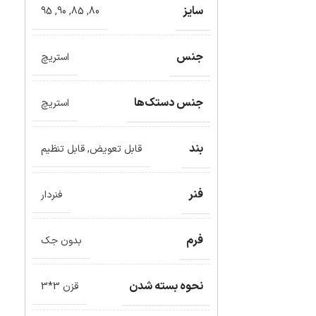
سایز
95
,
90
,
85
,
80
جنس
استریچ
جنس دستک‌ها
استریچ
بند
قابل تعویض
,
قابل تنظیم
فنر
فنردار
فرم
بدون جک
نحوه بسته شدن
قزن 3*3