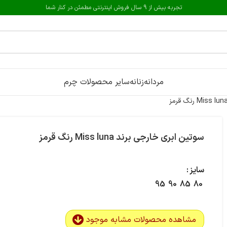
تجربه بیش از 9 سال فروش اینترنتی مطمئن در کنار شما
مردانه
زنانه
سایر محصولات چرم
سوتین ابری خارجی برند Miss luna رنگ قرمز
سایز
95
90
85
80
مشاهده محصولات مشابه موجود