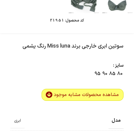
کد محصول:
21951
سوتین ابری خارجی برند Miss luna رنگ یشمی
سایز
95
90
85
80
مشاهده محصولات مشابه موجود
مدل
ابری