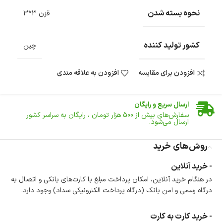
نحوه بسته شدن
قزن 3*3
کشور تولید کننده
چین
افزودن برای مقایسه
افزودن به علاقه مندی
ضمانت اصالت کالا
گارانتی معتبر برای تمامی محصولات ارائه می‌شود.
ارسال سریع و رایگان
سفارش‌های بیش از
500 هزار
تومان ، رایگان به سراسر کشور
ارسال می‌شود.
ضمانت بازگشت کالا
تا 14 روز پس از تحویل کالا می‌توانید آن را برگشت دهید.
روش‌های خرید
امکان پرداخت در محل
- خرید آنلاین
در هنگام خرید محصول، امکان انتخاب پرداخت در محل
در هنگام خرید آنلاین، امکان پرداخت مبلغ با کارت‌های بانکی و اتصال به
وجود دارد.
درگاه رسمی و امن بانک (درگاه پرداخت الکترونیکی سداد) وجود دارد.
امکان پرداخت اقساطی
خرید اقساطی با شرایط آسان و بدون ضامن امکان‌پذیر
است.
- خرید کارت به کارت