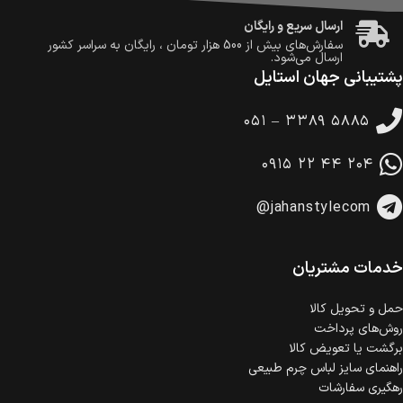
ارسال سریع و رایگان
سفارش‌های بیش از
500 هزار
تومان ، رایگان به سراسر کشور
ارسال می‌شود.
پشتیبانی جهان استایل
ضمانت بازگشت کالا
تا 14 روز پس از تحویل کالا می‌توانید آن را برگشت دهید.
۰۵۱ – ۳۳۸۹ ۵۸۸۵
امکان پرداخت در محل
در هنگام خرید محصول، امکان انتخاب پرداخت در محل
۰۹۱۵ ۲۲ ۴۴ ۲۰۴
وجود دارد.
امکان پرداخت اقساطی
@jahanstylecom
خرید اقساطی با شرایط آسان و بدون ضامن امکان‌پذیر
است.
ضمانت اصالت کالا
گارانتی معتبر برای تمامی محصولات ارائه می‌شود.
خدمات مشتریان
حمل‌ و تحویل کالا
روش‌های پرداخت
برگشت یا تعویض کالا
راهنمای سایز لباس چرم طبیعی
رهگیری سفارشات