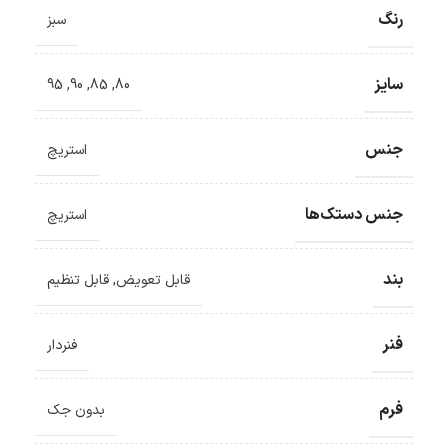
رنگ
سبز
سایز
95
,
90
,
85
,
80
جنس
استریچ
جنس دستک‌ها
استریچ
بند
قابل تعویض
,
قابل تنظیم
فنر
فنردار
فرم
بدون جک