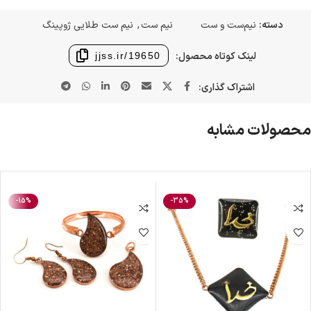
دسته:
نیم‌ست و ست
نیم ست
,
نیم ست طلایی ژوپینگ
لینک کوتاه محصول:
jjss.ir/19650
اشتراک گذاری:
محصولات مشابه
-15%
-35%