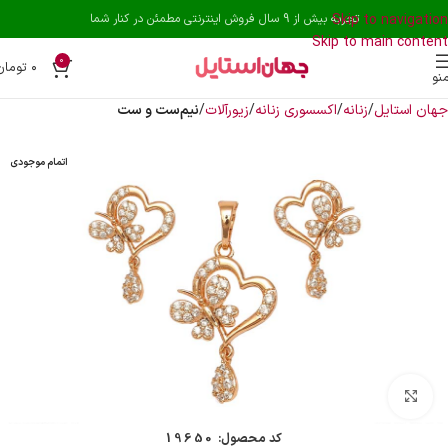
Skip to navigation
تجربه بیش از 9 سال فروش اینترنتی مطمئن در کنار شما
Skip to main content
0
۰
تومان
نو
جهان استایل
زنانه
اکسسوری زنانه
زیورآلات
نیم‌ست و ست
اتمام موجودی
بزرگنمایی تصویر
کد محصول:
19650