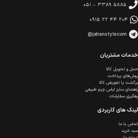
۰۵۱ – ۳۳۸۹ ۵۸۸۵
امکان پرداخت در محل
در هنگام خرید محصول، امکان انتخاب پرداخت در محل
۰۹۱۵ ۲۲ ۴۴ ۲۰۴
وجود دارد.
امکان پرداخت اقساطی
@jahanstylecom
خرید اقساطی با شرایط آسان و بدون ضامن امکان‌پذیر
است.
ضمانت اصالت کالا
گارانتی معتبر برای تمامی محصولات ارائه می‌شود.
خدمات مشتریان
حمل‌ و تحویل کالا
روش‌های پرداخت
برگشت یا تعویض کالا
راهنمای سایز لباس چرم طبیعی
رهگیری سفارشات
لینک های کاربردی
تماس با ما
سبد خرید
درباره ما