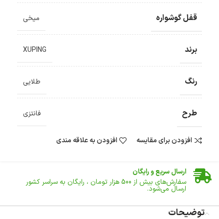
قفل گوشواره
میخی
برند
XUPING
رنگ
طلایی
طرح
فانتزی
افزودن برای مقایسه
افزودن به علاقه مندی
ضمانت اصالت کالا
گارانتی معتبر برای تمامی محصولات ارائه می‌شود.
ارسال سریع و رایگان
سفارش‌های بیش از
500 هزار
تومان ، رایگان به سراسر کشور
ارسال می‌شود.
ضمانت بازگشت کالا
تا 14 روز پس از تحویل کالا می‌توانید آن را برگشت دهید.
توضیحات