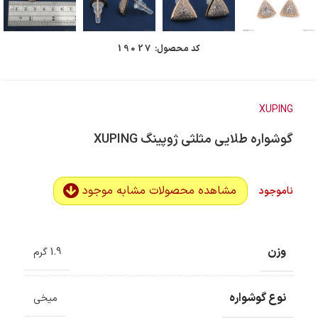
کد محصول:
19027
XUPING
گوشواره طلایی مثلثی ژوپینگ XUPING
مشاهده محصولات مشابه موجود
ناموجود
وزن
1.9 گرم
نوع گوشواره
میخی