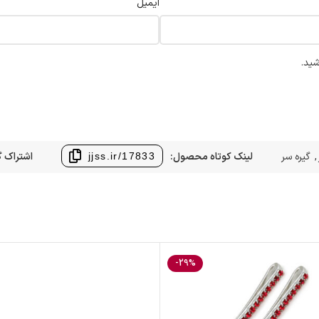
ایمیل
شید.
,
گیره سر
لینک کوتاه محصول:
اشتراک گ
jjss.ir/17833
-29%