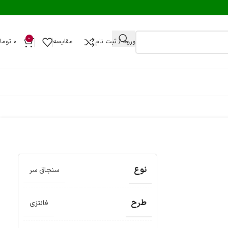
0
ورود / ثبت نام
مقایسه
۰
توما
نوع
سنجاق سر
طرح
فانتزی