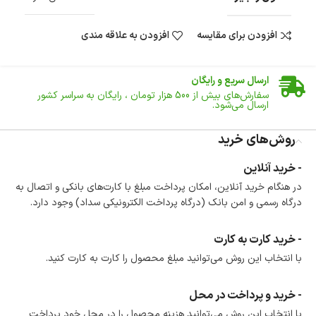
افزودن برای مقایسه
افزودن به علاقه مندی
ضمانت اصالت کالا
گارانتی معتبر برای تمامی محصولات ارائه می‌شود.
ارسال سریع و رایگان
سفارش‌های بیش از
500 هزار
تومان ، رایگان به سراسر کشور
ارسال می‌شود.
ضمانت بازگشت کالا
تا 14 روز پس از تحویل کالا می‌توانید آن را برگشت دهید.
روش‌های خرید
امکان پرداخت در محل
- خرید آنلاین
در هنگام خرید محصول، امکان انتخاب پرداخت در محل
در هنگام خرید آنلاین، امکان پرداخت مبلغ با کارت‌های بانکی و اتصال به
وجود دارد.
درگاه رسمی و امن بانک (درگاه پرداخت الکترونیکی سداد) وجود دارد.
امکان پرداخت اقساطی
خرید اقساطی با شرایط آسان و بدون ضامن امکان‌پذیر
است.
- خرید کارت به کارت
ضمانت اصالت کالا
با انتخاب این روش می‌توانید مبلغ محصول را کارت به کارت کنید.
گارانتی معتبر برای تمامی محصولات ارائه می‌شود.
- خرید و پرداخت در محل
با انتخاب این روش می‌توانید هزینه محصول را در محل خود پرداخت