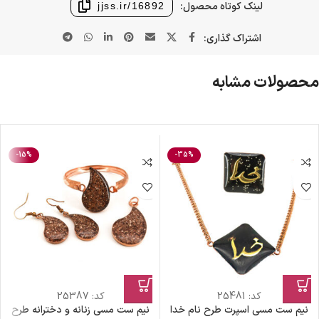
لینک کوتاه محصول:
jjss.ir/16892
اشتراک گذاری:
محصولات مشابه
-15%
-35%
کد:
25481
کد:
25387
نیم ست مسی اسپرت طرح نام خدا
نیم ست مسی زنانه و دخترانه طرح