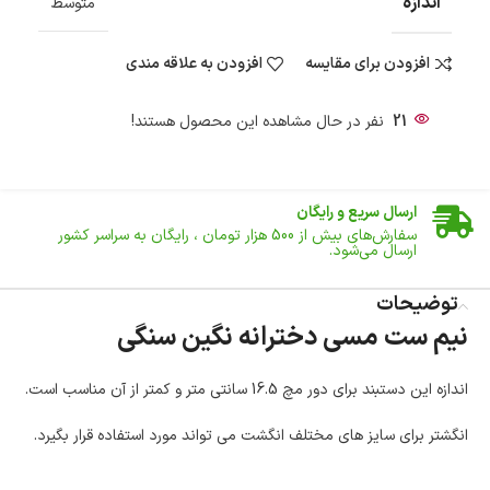
اندازه
متوسط
افزودن برای مقایسه
افزودن به علاقه مندی
21
نفر در حال مشاهده این محصول هستند!
ضمانت اصالت کالا
گارانتی معتبر برای تمامی محصولات ارائه می‌شود.
ارسال سریع و رایگان
سفارش‌های بیش از
500 هزار
تومان ، رایگان به سراسر کشور
ارسال می‌شود.
ضمانت بازگشت کالا
تا 14 روز پس از تحویل کالا می‌توانید آن را برگشت دهید.
توضیحات
نیم ست مسی دخترانه نگین سنگی
امکان پرداخت در محل
در هنگام خرید محصول، امکان انتخاب پرداخت در محل
وجود دارد.
اندازه این دستبند برای دور مچ 16.5 سانتی متر و کمتر از آن مناسب است.
امکان پرداخت اقساطی
خرید اقساطی با شرایط آسان و بدون ضامن امکان‌پذیر
انگشتر برای سایز های مختلف انگشت می تواند مورد استفاده قرار بگیرد.
است.
ضمانت اصالت کالا