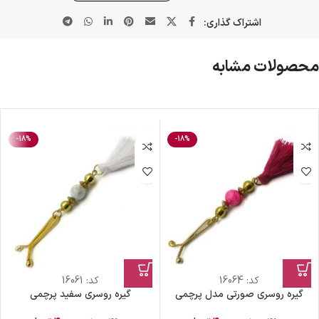
اشتراک گذاری:
محصولات مشابه
-18%
-18%
کد:
16064
کد:
16061
گیره روسری صورتی مدل پرچمی
گیره روسری سفید پرچمی