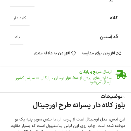
کلاه
کلاه دار
قد آستین
بلند
افزودن برای مقایسه
افزودن به علاقه مندی
ضمانت اصالت کالا
گارانتی معتبر برای تمامی محصولات ارائه می‌شود.
ارسال سریع و رایگان
سفارش‌های بیش از
500 هزار
تومان ، رایگان به سراسر کشور
ارسال می‌شود.
ضمانت بازگشت کالا
تا 14 روز پس از تحویل کالا می‌توانید آن را برگشت دهید.
توضیحات
بلوز کلاه دار پسرانه طرح اورجینال
امکان پرداخت در محل
در هنگام خرید محصول، امکان انتخاب پرداخت در محل
وجود دارد.
این لباس، مدل اورجینال است از پارچه ای با جنس سوپر پنبه یک رو
امکان پرداخت اقساطی
دوخته شده است. چاپ روی این لباس پلاستیزول است که بسیار مقاوم
خرید اقساطی با شرایط آسان و بدون ضامن امکان‌پذیر