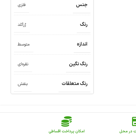
جنس
فلزی
رنگ
رُزگلد
اندازه
متوسط
رنگ نگین
نقره‌ای
رنگ متعلقات
بنفش
ت در محل
امکان پرداخت اقساطی