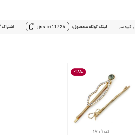
,
گیره سر
لینک کوتاه محصول:
اشتراک گ
jjss.ir/11725
-28%
کد:
18109