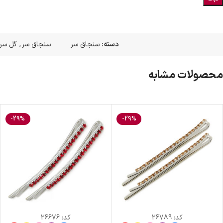
دسته:
سنجاق سر
سنجاق سر
,
گل سر
محصولات مشابه
-29%
-29%
کد:
26789
کد:
26676