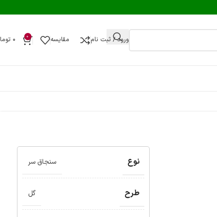
0
ورود / ثبت نام
مقایسه
۰
توما
نوع
سنجاق سر
طرح
گل