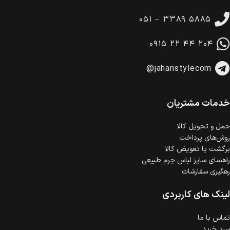
تا 14 روز پس از تحویل کالا می‌توانید آن را برگشت دهید.
۰۵۱ – ۳۳۸۹ ۵۸۸۵
امکان پرداخت در محل
در هنگام خرید محصول، امکان انتخاب پرداخت در محل
۰۹۱۵ ۲۲ ۴۴ ۲۰۴
وجود دارد.
امکان پرداخت اقساطی
@jahanstylecom
خرید اقساطی با شرایط آسان و بدون ضامن امکان‌پذیر
است.
ضمانت اصالت کالا
گارانتی معتبر برای تمامی محصولات ارائه می‌شود.
خدمات مشتریان
حمل‌ و تحویل کالا
روش‌های پرداخت
برگشت یا تعویض کالا
راهنمای سایز لباس چرم طبیعی
رهگیری سفارشات
لینک های کاربردی
تماس با ما
سبد خرید