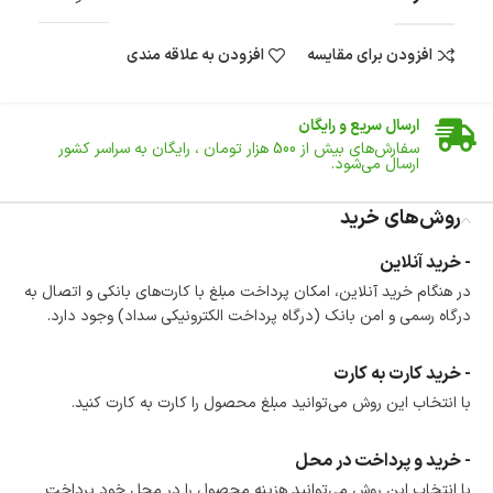
افزودن برای مقایسه
افزودن به علاقه مندی
ضمانت اصالت کالا
گارانتی معتبر برای تمامی محصولات ارائه می‌شود.
ارسال سریع و رایگان
سفارش‌های بیش از
500 هزار
تومان ، رایگان به سراسر کشور
ارسال می‌شود.
ضمانت بازگشت کالا
تا 14 روز پس از تحویل کالا می‌توانید آن را برگشت دهید.
روش‌های خرید
امکان پرداخت در محل
- خرید آنلاین
در هنگام خرید محصول، امکان انتخاب پرداخت در محل
در هنگام خرید آنلاین، امکان پرداخت مبلغ با کارت‌های بانکی و اتصال به
وجود دارد.
درگاه رسمی و امن بانک (درگاه پرداخت الکترونیکی سداد) وجود دارد.
امکان پرداخت اقساطی
خرید اقساطی با شرایط آسان و بدون ضامن امکان‌پذیر
است.
- خرید کارت به کارت
ضمانت اصالت کالا
با انتخاب این روش می‌توانید مبلغ محصول را کارت به کارت کنید.
گارانتی معتبر برای تمامی محصولات ارائه می‌شود.
- خرید و پرداخت در محل
با انتخاب این روش می‌توانید هزینه محصول را در محل خود پرداخت