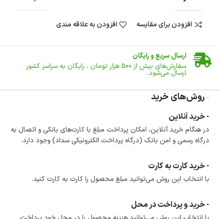
افزودن برای مقایسه
افزودن به علاقه مندی
ضمانت اصالت کالا
گارانتی معتبر برای تمامی محصولات ارائه می‌شود.
ارسال سریع و رایگان
سفارش‌های بیش از
500 هزار
تومان ، رایگان به سراسر کشور
ارسال می‌شود.
ضمانت بازگشت کالا
تا 14 روز پس از تحویل کالا می‌توانید آن را برگشت دهید.
روش‌های خرید
امکان پرداخت در محل
- خرید آنلاین
در هنگام خرید محصول، امکان انتخاب پرداخت در محل
در هنگام خرید آنلاین، امکان پرداخت مبلغ با کارت‌های بانکی و اتصال به
وجود دارد.
درگاه رسمی و امن بانک (درگاه پرداخت الکترونیکی سداد) وجود دارد.
امکان پرداخت اقساطی
خرید اقساطی با شرایط آسان و بدون ضامن امکان‌پذیر
است.
- خرید کارت به کارت
ضمانت اصالت کالا
با انتخاب این روش می‌توانید مبلغ محصول را کارت به کارت کنید.
گارانتی معتبر برای تمامی محصولات ارائه می‌شود.
- خرید و پرداخت در محل
با انتخاب این روش می‌توانید هزینه محصول را در محل خود پرداخت