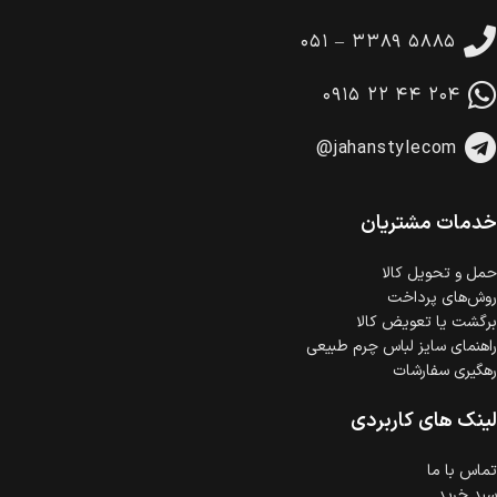
تا 14 روز پس از تحویل کالا می‌توانید آن را برگشت دهید.
۰۵۱ – ۳۳۸۹ ۵۸۸۵
امکان پرداخت در محل
در هنگام خرید محصول، امکان انتخاب پرداخت در محل
۰۹۱۵ ۲۲ ۴۴ ۲۰۴
وجود دارد.
امکان پرداخت اقساطی
@jahanstylecom
خرید اقساطی با شرایط آسان و بدون ضامن امکان‌پذیر
است.
ضمانت اصالت کالا
گارانتی معتبر برای تمامی محصولات ارائه می‌شود.
خدمات مشتریان
حمل‌ و تحویل کالا
روش‌های پرداخت
برگشت یا تعویض کالا
راهنمای سایز لباس چرم طبیعی
رهگیری سفارشات
لینک های کاربردی
تماس با ما
سبد خرید