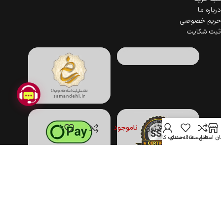
درباره ما
حریم خصوصی
ثبت شکایت
ناموجود
نگین تک فیروزه
ن استایل
مقایسه
علاقه مندی
حساب کاربری
تمام حقوق برای فروشگاه اینترنتی جهان استایل محفوظ است.
(1396–1405)
COPYRIGHT © 2017-2026 JAHANSTYLE.COM