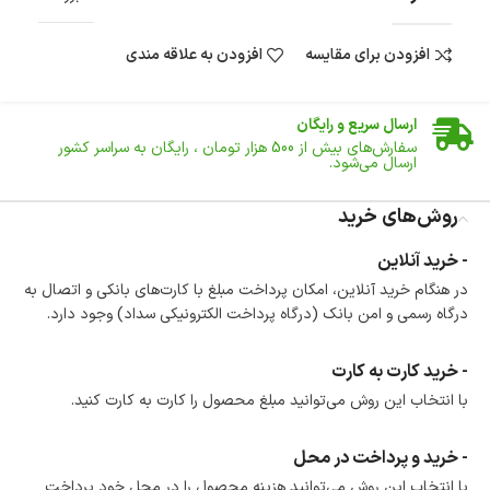
افزودن برای مقایسه
افزودن به علاقه مندی
ضمانت اصالت کالا
گارانتی معتبر برای تمامی محصولات ارائه می‌شود.
ارسال سریع و رایگان
سفارش‌های بیش از
500 هزار
تومان ، رایگان به سراسر کشور
ارسال می‌شود.
ضمانت بازگشت کالا
تا 14 روز پس از تحویل کالا می‌توانید آن را برگشت دهید.
روش‌های خرید
امکان پرداخت در محل
- خرید آنلاین
در هنگام خرید محصول، امکان انتخاب پرداخت در محل
در هنگام خرید آنلاین، امکان پرداخت مبلغ با کارت‌های بانکی و اتصال به
وجود دارد.
درگاه رسمی و امن بانک (درگاه پرداخت الکترونیکی سداد) وجود دارد.
امکان پرداخت اقساطی
خرید اقساطی با شرایط آسان و بدون ضامن امکان‌پذیر
است.
- خرید کارت به کارت
ضمانت اصالت کالا
با انتخاب این روش می‌توانید مبلغ محصول را کارت به کارت کنید.
گارانتی معتبر برای تمامی محصولات ارائه می‌شود.
- خرید و پرداخت در محل
با انتخاب این روش می‌توانید هزینه محصول را در محل خود پرداخت