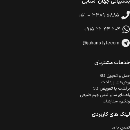
پشتیبانی جهان استایل
ضمانت بازگشت کالا
تا 14 روز پس از تحویل کالا می‌توانید آن را برگشت دهید.
۰۵۱ – ۳۳۸۹ ۵۸۸۵
امکان پرداخت در محل
در هنگام خرید محصول، امکان انتخاب پرداخت در محل
۰۹۱۵ ۲۲ ۴۴ ۲۰۴
وجود دارد.
امکان پرداخت اقساطی
@jahanstylecom
خرید اقساطی با شرایط آسان و بدون ضامن امکان‌پذیر
است.
ضمانت اصالت کالا
گارانتی معتبر برای تمامی محصولات ارائه می‌شود.
خدمات مشتریان
حمل‌ و تحویل کالا
روش‌های پرداخت
برگشت یا تعویض کالا
راهنمای سایز لباس چرم طبیعی
رهگیری سفارشات
لینک های کاربردی
تماس با ما