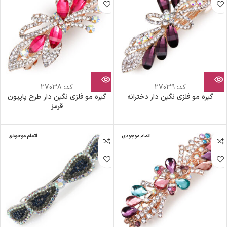
کد:
27039
کد:
27038
گیره مو فلزی نگین دار دخترانه
گیره مو فلزی نگین دار طرح پاپیون
قرمز
اتمام موجودی
اتمام موجودی