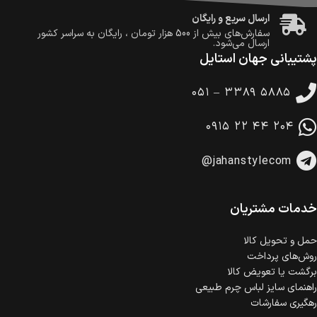
ارسال سریع و رایگان
سفارش‌های بیش از
500 هزار
تومان ، رایگان به سراسر کشور
ارسال می‌شود.
پشتیبانی جهان استایل
ضمانت بازگشت کالا
تا 14 روز پس از تحویل کالا می‌توانید آن را برگشت دهید.
۰۵۱ – ۳۳۸۹ ۵۸۸۵
امکان پرداخت در محل
در هنگام خرید محصول، امکان انتخاب پرداخت در محل
۰۹۱۵ ۲۲ ۴۴ ۲۰۴
وجود دارد.
امکان پرداخت اقساطی
@jahanstylecom
خرید اقساطی با شرایط آسان و بدون ضامن امکان‌پذیر
است.
ضمانت اصالت کالا
گارانتی معتبر برای تمامی محصولات ارائه می‌شود.
خدمات مشتریان
حمل‌ و تحویل کالا
روش‌های پرداخت
برگشت یا تعویض کالا
راهنمای سایز لباس چرم طبیعی
رهگیری سفارشات