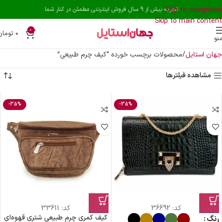
Skip to navigation
تجربه بیش از 9 سال فروش اینترنتی مطمئن در کنار شما
Skip to main content
0
۰
تومان
نو
جهان استایل
محصولات برچسب خورده “کیف چرم طبیعی”
مشاهده فیلترها
-35%
-35%
کد:
36692
کد:
33611
کیف کمری چرم طبیعی شتری قهوه‌ای
رنگ