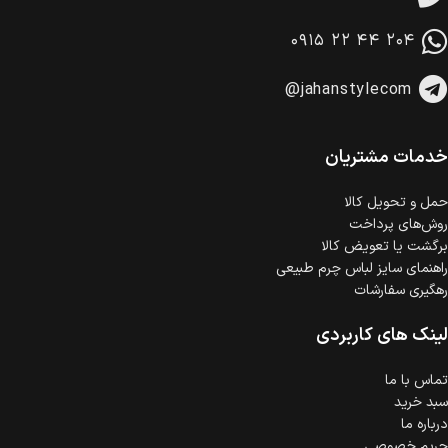
امکان پرداخت در محل
در هنگام خرید محصول، امکان انتخاب پرداخت در محل
۰۹۱۵ ۲۲ ۴۴ ۲۰۴
وجود دارد.
امکان پرداخت اقساطی
@jahanstylecom
خرید اقساطی با شرایط آسان و بدون ضامن امکان‌پذیر
است.
ضمانت اصالت کالا
گارانتی معتبر برای تمامی محصولات ارائه می‌شود.
خدمات مشتریان
حمل‌ و تحویل کالا
روش‌های پرداخت
برگشت یا تعویض کالا
راهنمای سایز لباس چرم طبیعی
رهگیری سفارشات
لینک های کاربردی
تماس با ما
سبد خرید
درباره ما
حریم خصوصی