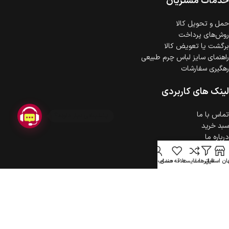
خدمات مشتریان
حمل‌ و تحویل کالا
روش‌های پرداخت
برگشت یا تعویض کالا
راهنمای سایز لباس چرم طبیعی
رهگیری سفارشات
لینک های کاربردی
1
تماس با ما
سبد خرید
درباره ما
حریم خصوصی
ثبت شکایت
ن استایل
فیلترها
مقایسه
علاقه مندی
حساب کاربری