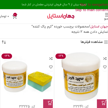
Skip to navigation
تجربه بیش از 9 سال فروش اینترنتی مطمئن در کنار شما
Skip to main content
0
۰
تومان
نو
جهان استایل
محصولات برچسب خورده “کرم پاک کننده”
نمایش دادن همه 2 نتیجه
مشاهده فیلترها
-13%
-12%
کد:
33241
کد:
33225