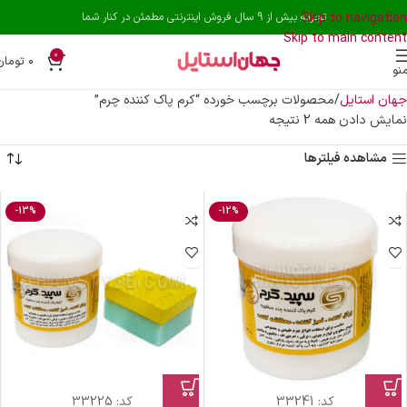
Skip to navigation
تجربه بیش از 9 سال فروش اینترنتی مطمئن در کنار شما
Skip to main content
0
۰
تومان
نو
جهان استایل
محصولات برچسب خورده “کرم پاک کننده چرم”
نمایش دادن همه 2 نتیجه
مشاهده فیلترها
-13%
-12%
کد:
33241
کد:
33225