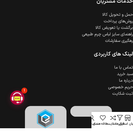
خدمات مشتریان
ضمانت اصالت کالا
گارانتی معتبر برای تمامی محصولات ارائه می‌شود.
حمل‌ و تحویل کالا
روش‌های پرداخت
برگشت یا تعویض کالا
راهنمای سایز لباس چرم طبیعی
رهگیری سفارشات
لینک های کاربردی
تماس با ما
سبد خرید
درباره ما
حریم خصوصی
1
ثبت شکایت
ن استایل
فیلترها
مقایسه
علاقه مندی
حساب کاربری