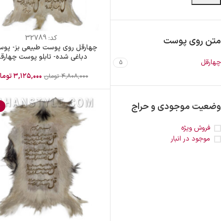
کد:
32789
متن روی پوست
چهارقل روی پوست طبیعی بز- پوس
دباغی شده- تابلو پوست چهارق
چهارقل
5
۳,۱۲۵,۰۰۰
توما
۴,۸۰۸,۰۰۰
تومان
وضعیت موجودی و حراج
%
فروش ویژه
موجود در انبار