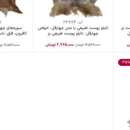
کد:
32784
ک
ت بز
تابلو پوست طبیعی با متن چهارقل- خواص
سوره‌های چه
ل
چهارقل- تابلو پوست طبیعی بز
کافرون، فلق، ناس
پو
ن
۲,۹۶۵,۰۰۰
تومان
۴,۵۶۲,۰۰۰
تومان
۴,۵۹۳,۰۰۰
تو
-35