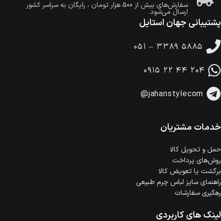
سفارش‌های بیش از
500 هزار
تومان ، رایگان به سراسر کشور
ارسال می‌شود.
پشتیبانی جهان استایل
ضمانت بازگشت کالا
تا 14 روز پس از تحویل کالا می‌توانید آن را برگشت دهید.
۰۵۱ – ۳۳۸۹ ۵۸۸۵
امکان پرداخت در محل
در هنگام خرید محصول، امکان انتخاب پرداخت در محل
۰۹۱۵ ۲۲ ۴۴ ۲۰۴
وجود دارد.
امکان پرداخت اقساطی
@jahanstylecom
خرید اقساطی با شرایط آسان و بدون ضامن امکان‌پذیر
است.
ضمانت اصالت کالا
گارانتی معتبر برای تمامی محصولات ارائه می‌شود.
خدمات مشتریان
حمل‌ و تحویل کالا
روش‌های پرداخت
برگشت یا تعویض کالا
راهنمای سایز لباس چرم طبیعی
رهگیری سفارشات
لینک های کاربردی