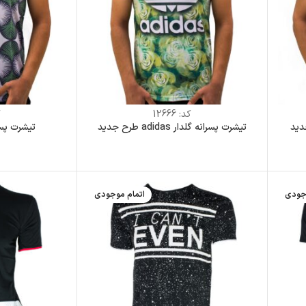
کد:
12666
ک
OF طرح جدید
تیشرت پسرانه گلدار adidas طرح جدید
تیشرت پسر
جودی
اتمام موجودی