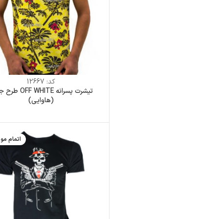
کد:
12667
تیشرت پسرانه F WHITE
(هاوایی)
اتمام مو