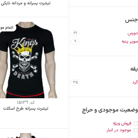
تیشرت پسرانه و مردانه نایکی
جنس
اتمام مو
دورس
29
سوپر پنبه
9
یقه
گرد
35
کد:
15139
تیشرت پسرانه طرح اسکلت
وضعیت موجودی و حراج
فروش ویژه
موجود در انبار