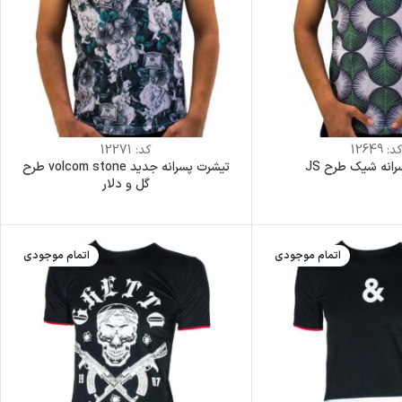
د:
12649
کد:
12271
انه شیک طرح JS
تیشرت پسرانه جدید volcom stone طرح
گل و دلار
اتمام موجودی
اتمام موجودی