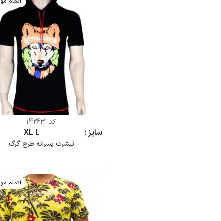
اتمام مو
کد:
14263
سایز
L
XL
تیشرت پسرانه طرح گرگ
اتمام مو