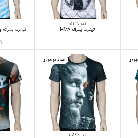
کد:
15147
ک
تیشرت پسرانه MMA
تیشرت پسرانه و
جودی
اتمام موجودی
کد:
15142