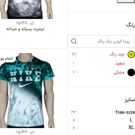
کد:
15148
رنگ
تیشرت پسرانه و مردانه
چند رنگ
28
اتمام مو
سفید
1
مشکی
9
سایز
free-size
33
L
5
XL
5
کد:
15143